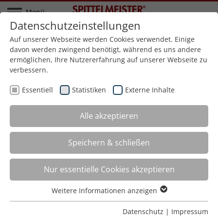
Menü
Datenschutzeinstellungen
Startseite
Referenzen
Balkone
Besondere Aluminiumbalkone
Auf unserer Webseite werden Cookies verwendet. Einige
davon werden zwingend benötigt, während es uns andere
ermöglichen, Ihre Nutzererfahrung auf unserer Webseite zu
zurück zur Übersicht
verbessern.
Besondere Aluminiumbalkone,
Essentiell
Statistiken
Externe Inhalte
Köln
Referenz-Nr.: B-0075
Alle akzeptieren
Speichern & schließen
Nur essentielle Cookies akzeptieren
Weitere Informationen anzeigen
Essentiell
Essentielle Cookies werden für grundlegende Funktionen
Datenschutz
|
Impressum