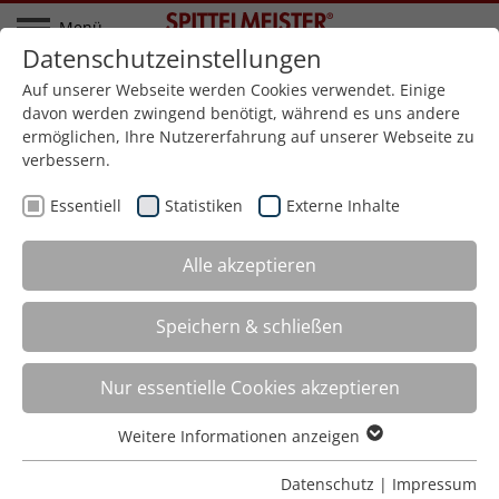
Menü
Datenschutzeinstellungen
Startseite
Referenzen
Geländer
Glasgeländer und Lichtdecke
Auf unserer Webseite werden Cookies verwendet. Einige
davon werden zwingend benötigt, während es uns andere
ermöglichen, Ihre Nutzererfahrung auf unserer Webseite zu
zurück zur Übersicht
verbessern.
Glasgeländer und Lichtdecke,
Essentiell
Statistiken
Externe Inhalte
IHK, Pforzheim
Referenz-Nr.: G-0019
Alle akzeptieren
Speichern & schließen
Nur essentielle Cookies akzeptieren
Weitere Informationen anzeigen
Essentiell
Essentielle Cookies werden für grundlegende Funktionen
Datenschutz
|
Impressum