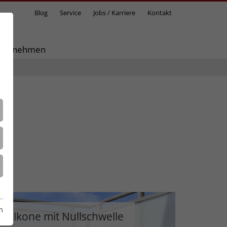
Blog
Service
Jobs / Karriere
Kontakt
ternehmen
m
Balkone mit Nullschwelle