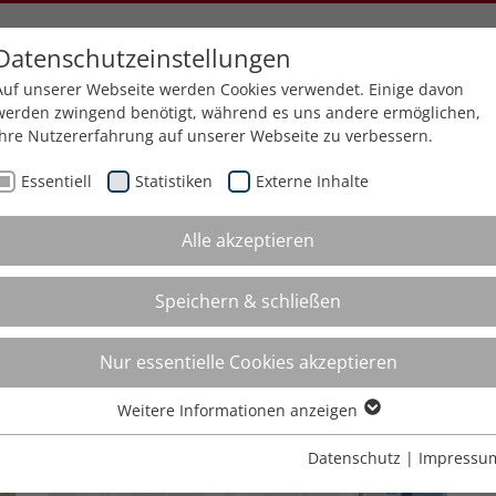
Datenschutzeinstellungen
Auf unserer Webseite werden Cookies verwendet. Einige davon
n
Balkon-Aufzug-Kombi
Leistungen
Referenzen
Un
werden zwingend benötigt, während es uns andere ermöglichen,
Ihre Nutzererfahrung auf unserer Webseite zu verbessern.
Essentiell
Statistiken
Externe Inhalte
Alle akzeptieren
Speichern & schließen
r
Aufzüge
Balkon-Aufzug-Kombi
Nur essentielle Cookies akzeptieren
Weitere Informationen anzeigen
Essentiell
Essentielle Cookies werden für grundlegende Funktionen der
Datenschutz
|
Impressu
Anbaubalkone am Altbau
Webseite benötigt. Dadurch ist gewährleistet, dass die Webseite