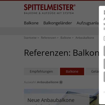
Balkone
Balkongeländer
Aufzugsanlage
Startseite
Referenzen
Balkone
Anbaubalkone
Referenzen: Balkone
Empfehlungen
Balkone
Gelände
Auswahl:
Anbaubalkone
Neue Anbaubalkone